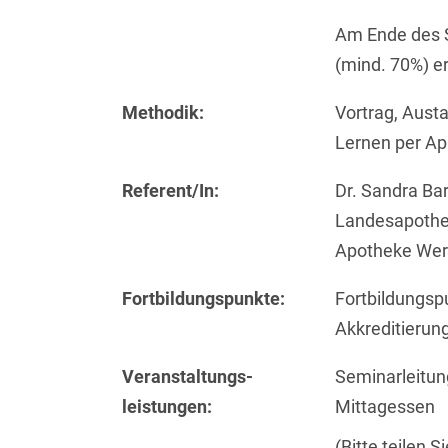
Am Ende des Se
(mind. 70%) er
Methodik:
Vortrag, Austa
Lernen per A
Referent/In:
Dr. Sandra Ba
Landesapothek
Apotheke Werna
Fortbildungs­punkte:
Fortbildungs
Akkreditierun
Veranstaltungs­
Seminarleitun
leistungen:
Mittagessen
(Bitte teilen 