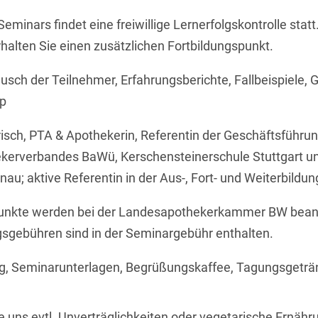
minars findet eine freiwillige Lernerfolgskontrolle stat
halten Sie einen zusätzlichen Fortbildungspunkt.
usch der Teilnehmer, Erfahrungsberichte, Fallbeispiele, 
pp
risch,
PTA & Apothekerin, Referentin der Geschäftsführu
erverbandes BaWü, Kerschensteinerschule Stuttgart un
u; aktive Referentin in der Aus-, Fort- und Weiterbildun
punkte werden bei der Landesapothekerkammer BW beant
gsgebühren sind in der Seminargebühr enthalten.
g, Seminarunterlagen, Begrüßungskaffee, Tagungsgeträ
Sie uns evtl. Unverträglichkeiten oder vegetarische Ernähr