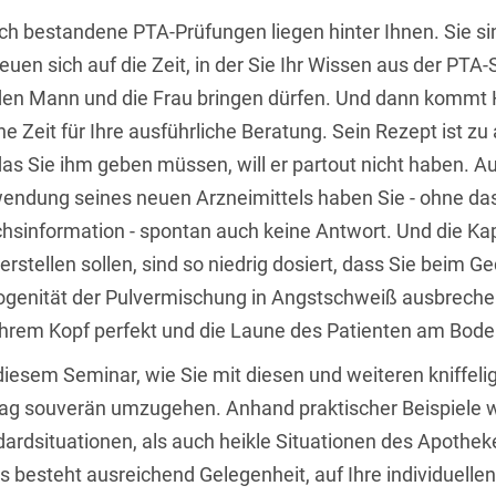
ich bestandene PTA-Prüfungen liegen hinter Ihnen. Sie si
reuen sich auf die Zeit, in der Sie Ihr Wissen aus der PTA-
en Mann und die Frau bringen dürfen. Und dann kommt He
e Zeit für Ihre ausführliche Beratung. Sein Rezept ist zu 
das Sie ihm geben müssen, will er partout nicht haben. A
endung seines neuen Arzneimittels haben Sie - ohne da
chsinformation - spontan auch keine Antwort. Und die Kap
erstellen sollen, sind so niedrig dosiert, dass Sie beim 
genität der Pulvermischung in Angstschweiß ausbrechen
Ihrem Kopf perfekt und die Laune des Patienten am Bode
diesem Seminar, wie Sie mit diesen und weiteren kniffeli
ag souverän umzugehen. Anhand praktischer Beispiele
dardsituationen, als auch heikle Situationen des Apothek
s besteht ausreichend Gelegenheit, auf Ihre individuelle