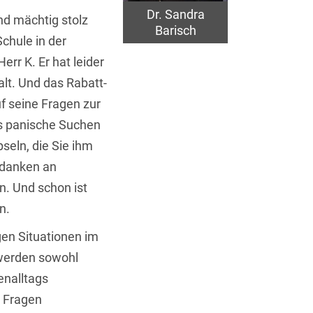
Dr. Sandra
nd mächtig stolz
Barisch
Schule in der
rr K. Er hat leider
alt. Und das Rabatt-
uf seine Fragen zur
s panische Suchen
seln, die Sie ihm
Gedanken an
. Und schon ist
n.
gen Situationen im
 werden sowohl
enalltags
n Fragen