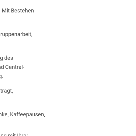
t. Mit Bestehen
Gruppenarbeit,
ng des
d Central-
g
.
ragt,
nke, Kaffeepausen,
ung mit Ihrer