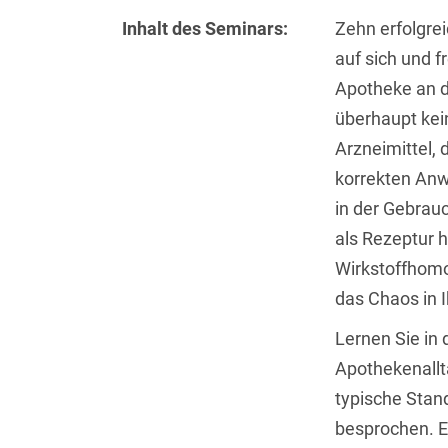
Inhalt des Seminars:
Zehn erfolgre
auf sich und f
Apotheke an d
überhaupt kein
Arzneimittel, 
korrekten Anw
in der Gebrau
als Rezeptur h
Wirkstoffhomo
das Chaos in 
Lernen Sie in 
Apothekenallt
typische Stan
besprochen. E