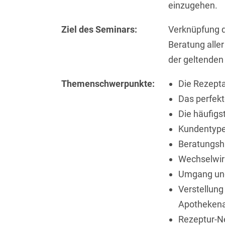
einzugehen.
Ziel des Seminars:
Verknüpfung 
Beratung alle
der geltenden 
Themen­schwerpunkte:
Die Rezepta
Das perfek
Die häufig
Kundentype
Beratungsh
Wechselwir
Umgang und
Verstellung 
Apothekenal
Rezeptur-N